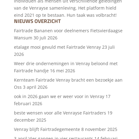
individuen als mensen uit verschillende geledingen
van de Venrayse samenleving. Het platform hield
eind 2021 op te bestaan. Hun taak was volbracht!
NIEUWS OVERZICHT
Fairtrade Bananen voor deelnemers Fietsvierdaagse
Wansum
30 juli 2026
etalage mooi gevuld met Fairtrade Venray
23 juli
2026
Weer drie ondernemingen in Venray beloond met
Fairtrade handje
16 mei 2026
Kernteam Fairtrade Venray bracht een bezoekje aan
Oss
3 april 2026
ook in 2026 gaan we er weer voor in Venray
17
februari 2026
beste wensen voor alle Venrayse Fairtraders
19
december 2025
Venray blijft Fairtradegemeente
8 november 2025
3 april Vier gangen in vier restaurants
14 februari