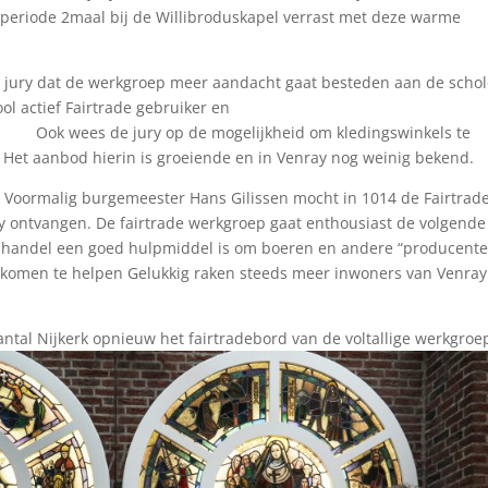
periode 2maal bij de Willibroduskapel verrast met deze warme
e jury dat de werkgroep meer aandacht gaat besteden aan de schol
l actief Fairtrade gebruiker en
p de mogelijkheid om kledingswinkels te
. Het aanbod hierin is groeiende en in Venray nog weinig bekend.
d. Voormalig burgemeester Hans Gilissen mocht in 1014 de Fairtrad
ry ontvangen. De fairtrade werkgroep gaat enthousiast de volgende
jke handel een goed hulpmiddel is om boeren en andere “producent
inkomen te helpen Gelukkig raken steeds meer inwoners van Venray
tal Nijkerk opnieuw het fairtradebord van de voltallige werkgroe