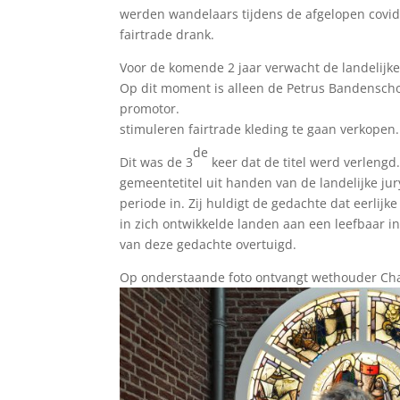
werden wandelaars tijdens de afgelopen covid
fairtrade drank.
Voor de komende 2 jaar verwacht de landelijk
Op dit moment is alleen de Petrus Bandenschoo
promotor. Ook wees de jury o
stimuleren fairtrade kleding te gaan verkopen
de
Dit was de 3
keer dat de titel werd verleng
gemeentetitel uit handen van de landelijke ju
periode in. Zij huldigt de gedachte dat eerli
in zich ontwikkelde landen aan een leefbaar 
van deze gedachte overtuigd.
Op onderstaande foto ontvangt wethouder Chan