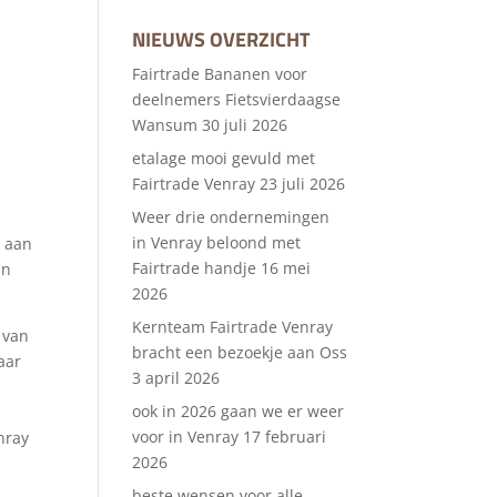
NIEUWS OVERZICHT
Fairtrade Bananen voor
deelnemers Fietsvierdaagse
Wansum
30 juli 2026
etalage mooi gevuld met
Fairtrade Venray
23 juli 2026
Weer drie ondernemingen
in Venray beloond met
d aan
Fairtrade handje
16 mei
in
2026
Kernteam Fairtrade Venray
 van
bracht een bezoekje aan Oss
aar
3 april 2026
ook in 2026 gaan we er weer
voor in Venray
17 februari
nray
2026
beste wensen voor alle