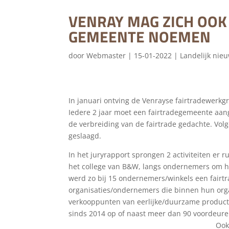
VENRAY MAG ZICH OOK
GEMEENTE NOEMEN
door
Webmaster
|
15-01-2022
|
Landelijk nie
In januari ontving de Venrayse fairtradewerk
Iedere 2 jaar moet een fairtradegemeente aan
de verbreiding van de fairtrade gedachte. Vol
geslaagd.
In het juryrapport sprongen 2 activi
het college van B&W, langs ondernemers om he
werd zo bij 15 ondernemers/winkels een fairtr
organisaties/ondernemers die binnen hun organ
verkooppunten van eerlijke/duurzame p
sinds 2014 op of naast meer dan 90
Ook roemde de jury de koffie 